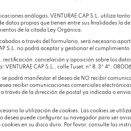
icaciones análogas, VENTURAE CAP S.L. utiliza tanto l
atos propias que tienen entre sus finalidades la de 
ientos de la citada Ley Orgánica.
cabados a través del formulario, será necesario apor
P S.L. no podrá aceptar y gestionar el cumplimiento 
 rectificación, cancelación y oposición sobre los datos
 a: VENTURAE CAP S.L., calle Tuset, nº 8, 3º 4ª, 0800
 se podrá manifestar el deseo de NO recibir comunic
esea recibir comunicaciones comerciales electrónicas
 a través de la dirección de postal ya indicada o envi
cesario la utilización de cookies. Las cookies se utiliza
ed lo desea puede configurar su navegador para ser avi
e cookies en su disco duro. Por favor, consulte las in