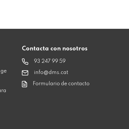
Contacta con nosotros
93 247 99 59
age
info@dms.cat
Formulario de contacto
ara