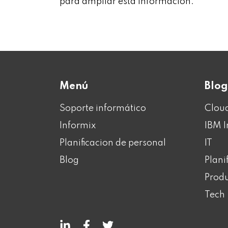
para ampliar esta información.
Menú
Blog
Soporte informático
Clou
Informix
IBM I
Planificacion de personal
IT
Blog
Plani
Produ
Tech