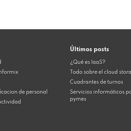
Últimos posts
d
¿Qué es IaaS?
nformix
Todo sobre el cloud stor
Cuadrantes de turnos
ficacion de personal
Servicios informáticos p
pymes
ctividad