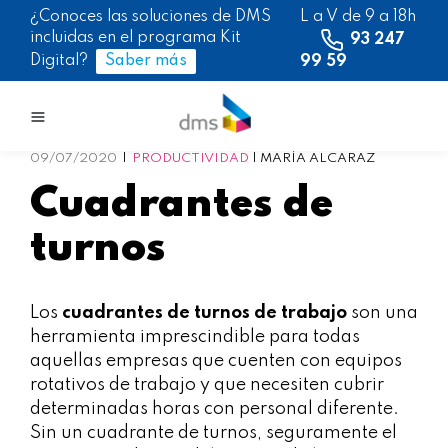
¿Conoces las soluciones de DMS
L a V de 9 a 18h
incluidas en el programa Kit
93 247
Saber más
Digital?
99 59
09/07/2020
PRODUCTIVIDAD
MARÍA ALCARAZ
Cuadrantes de
turnos
Los
cuadrantes de turnos de trabajo
son una
herramienta imprescindible para todas
aquellas empresas que cuenten con equipos
rotativos de trabajo y que necesiten cubrir
determinadas horas con personal diferente.
Sin un cuadrante de turnos, seguramente el